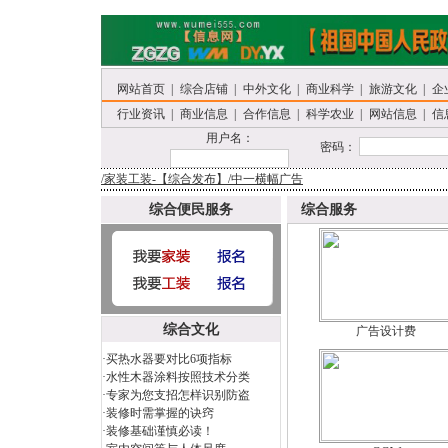
网站首页
|
综合店铺
|
中外文化
|
商业科学
|
旅游文化
|
企
行业资讯
|
商业信息
|
合作信息
|
科学农业
|
网站信息
|
信
用户名：
密码：
/家装工装-【综合发布】/中一横幅广告
综合便民服务
综合服务
综合文化
广告设计费
·
买热水器要对比6项指标
·
水性木器涂料按照技术分类
·
专家为您支招怎样识别防盗
·
装修时需掌握的诀窍
·
装修基础谨慎必读！