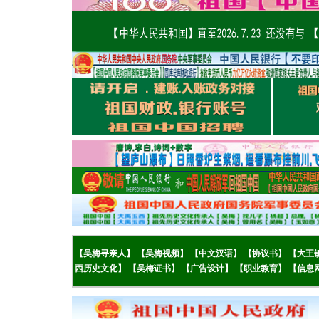
【吴梅
寻亲人】
【
吴梅视频】
【
中文汉语】
【
协议书】
【
大王
西历史文化】
【
吴梅证书】
【
广告设计】
【
职业教育】
【
信息