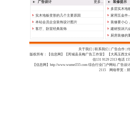
广告设计
更多...
装修提示
多层实木地
实木地板变形的几个主要原因
家用五金件-
本站会员企业装饰设计图片
装修要小心
客厅、卧室经典装饰
建材投诉六
厨房装修的
关于我们
|
联系我们
|
广告合作
|
版权所有：【信息网】【芮城县吴梅广告工作室】 【大禹玉西文
信131 9129 2313 电话 15
【信息网】http://www.wumei555.com 综合行业门户网站
2115 网络带宽：郑