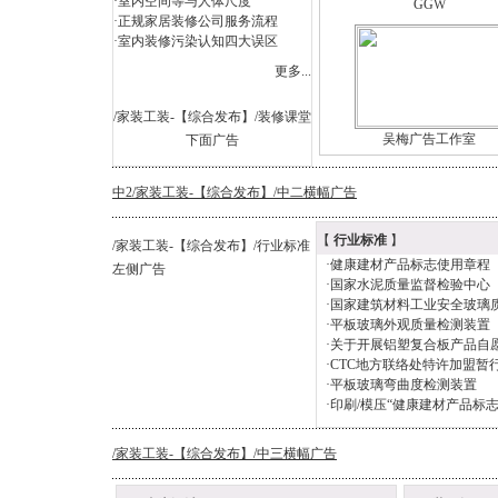
·
室内空间等与人体尺度
GGW
·
正规家居装修公司服务流程
·
室内装修污染认知四大误区
更多...
/家装工装-【综合发布】/装修课堂
吴梅广告工作室
下面广告
中2/家装工装-【综合发布】/中二横幅广告
【
行业标准
】
/家装工装-【综合发布】/行业标准
·
健康建材产品标志使用章程
左侧广告
·
国家水泥质量监督检验中心
·
国家建筑材料工业安全玻璃
·
平板玻璃外观质量检测装置
·
关于开展铝塑复合板产品自
·
CTC地方联络处特许加盟暂
·
平板玻璃弯曲度检测装置
·
印刷/模压“健康建材产品标志
/家装工装-【综合发布】/中三横幅广告