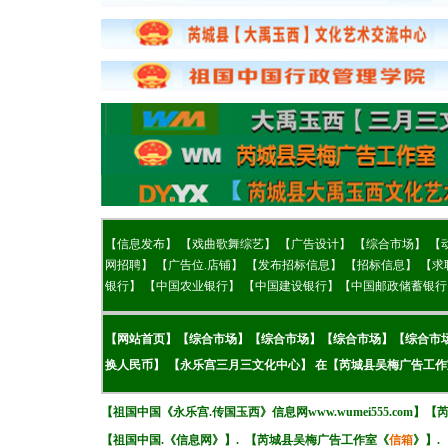
【
信息发布】
【
戏曲歌舞综艺】
【广告设计】
【综合市场】
【
网招聘】
【
广告位.店铺】
【
发布招标信息】
【
招标信息】
【
求
银行】
【
中国农业银行】
【
中国建设银行】
【
中国邮政储蓄银行
【
网站首页
】【
综
合市场
】
【
综
合市场
】
【
综
合市场
】
【
综
合市
换人民币】
【永乐宫三月三文化中心】
在
【
芮城县吴梅广告工作
【
祖国中国《
永乐宫.传国玉西》
信息网www.wumei555.com
】
【
【
祖国中国.《
信息网
》
】. 【
芮城县吴梅广告工作室《
信箱
》
】.