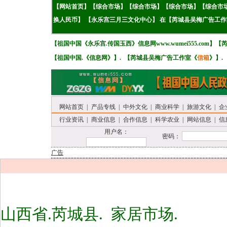
【
网站首页
】【
综
合市场
】
【
综
合市场
】
【
综
合市场
】
【
综
合市
换人民币】
【永乐宫三月三文化中心】
在
【
芮城县吴梅广告工作
【
祖国中国《
永乐宫.传国玉西》
信息网www.wumei555.com
】
【
【
祖国中国.《
信息网
》
】. 【
芮城县吴梅广告工作室《
信箱
》
】.
网站首页
|
产品专线
|
中外文化
|
商业科学
|
旅游文化
|
企
行业资讯
|
商业信息
|
合作信息
|
科学农业
|
网站信息
|
信
用户名：
密码：
广告
山西省.芮城县. 家居市场.