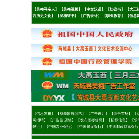
【吴梅
寻亲人】
【
吴梅视频】
【
中文汉语】
【
协议书】
【
大王
西历史文化】
【
吴梅证书】
【
广告设计】
【
职业教育】
【
信息
【
信息发布】
【
戏曲歌舞综艺】
【广告设计】
【综合市场】
【
网招聘】
【
广告位.店铺】
【
发布招标信息】
【
招标信息】
【
求
银行】
【
中国农业银行】
【
中国建设银行】
【
中国邮政储蓄银行